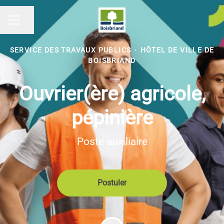
Partager la page
MENU CARRIÈRE
SERVICE DES TRAVAUX PUBLICS
·
HÔTEL DE VILLE DE
BOISBRIAND
Ouvrier(ère) agricole,
pépinière
Poste auxiliaire
Postuler